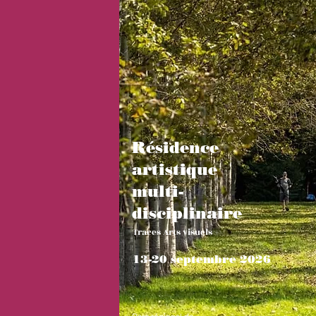
Résidence
artistique
multi-
disciplinaire
Traces Arts visuels +
13-20 septembre 2026