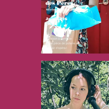
des Pères
Mécénat Musica / Outaouais
Juin 2026
Livraison à domicile
d'une pièce de poterie et
d'un air d'opéra !