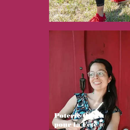
Atelier vocal et
ornithologique
participatif
Poterie Opéra
pour la Fête