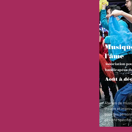
Musiqu
l'âme
Association po
handicapées d
Août à dé
Ateliers de musi
théâtre et improv
pour des person
besoins spécifiq