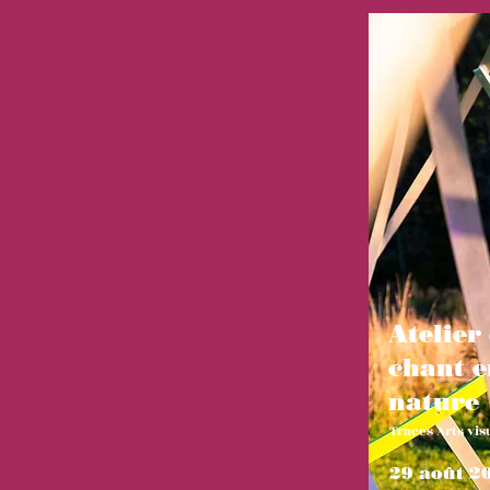
Atelier
chant e
nature
Traces Arts vis
29 août 2