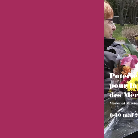
Poterie
pour la
des Mèr
Mécénat Musica
8-10 mai 