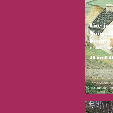
Une jou
Nouvell
France
Plaisirs du cla
26 avril 
Concert Jeune pu
Conservatoire de
musique de Gati