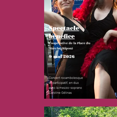
Spectacle
bénéfice
Coopérative de la Place du
Marché (Ripon)
9 mai 2026
Concert rocambolesque
et participatif, en duo
avec la mezzo-soprano
Caroline Gélinas