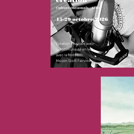
Culture Outaouais / AFIO
15-29 octobre 2026
Création musicale avec
la communauté en lien
avec la forêt
Maison Scott Fairview