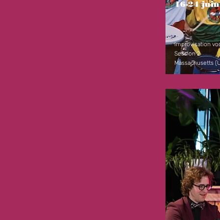
16-24 jui
Improvisation vo
Session 2
Massachusetts (