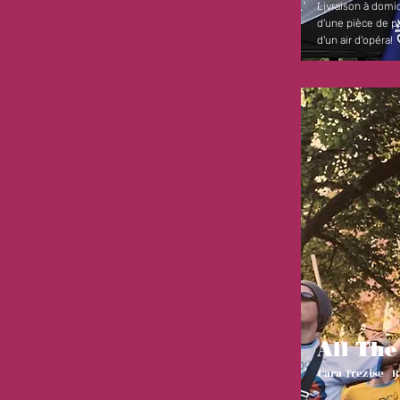
Livraison à domic
d'une pièce de po
d'un air d'opéra!
All The
Cara Trezise / 