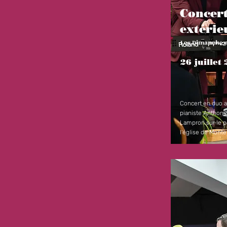
Concer
extérie
Les Dimanche 
26 juillet
Concert en duo a
pianiste Anthony
Lampron sur le p
l'église de Monte