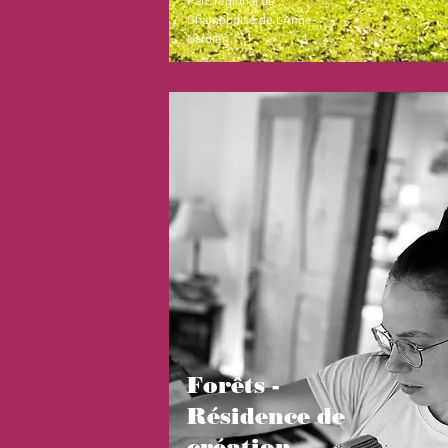
Parc régional de
Champboisé de L'Ange-
Gardien
Forêts -
Résidence de
création